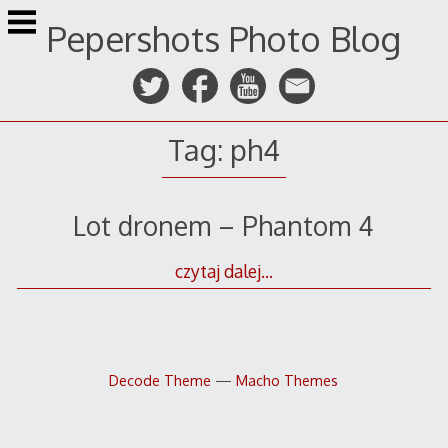
Przejdź
Pepershots Photo Blog
do
treści
Tag:
ph4
Lot dronem – Phantom 4
czytaj dalej…
Decode Theme
—
Macho Themes